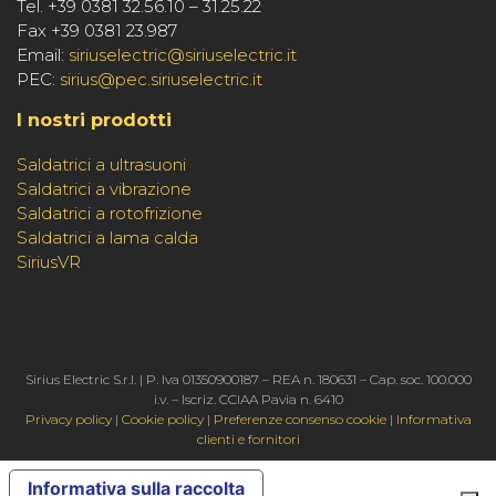
Tel. +39 0381 32.56.10 – 31.25.22
Fax +39 0381 23.987
Email:
siriuselectric@siriuselectric.it
PEC:
sirius@pec.siriuselectric.it
I nostri prodotti
Saldatrici a ultrasuoni
Saldatrici a vibrazione
Saldatrici a rotofrizione
Saldatrici a lama calda
SiriusVR
Sirius Electric S.r.l. | P. Iva 01350900187 – REA n. 180631 – Cap. soc. 100.000
i.v. – Iscriz. CCIAA Pavia n. 6410
Privacy policy
|
Cookie policy
|
Preferenze consenso cookie
|
Informativa
clienti e fornitori
Informativa sulla raccolta