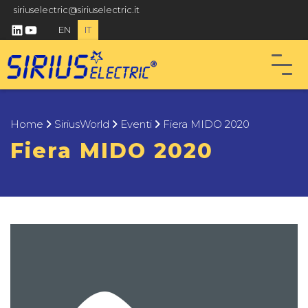
siriuselectric@siriuselectric.it
linkedin
youtube
EN
IT
Home
SiriusWorld
Eventi
Fiera MIDO 2020
Fiera MIDO 2020