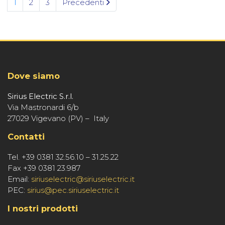
1
2
3
Precedenti
Dove siamo
Sirius Electric S.r.l.
Via Mastronardi 6/b
27029 Vigevano (PV) – Italy
Contatti
Tel. +39 0381 32.56.10 – 31.25.22
Fax +39 0381 23.987
Email:
siriuselectric@siriuselectric.it
PEC:
sirius@pec.siriuselectric.it
I nostri prodotti