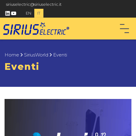
siriuselectric@siriuselectric.it
linkedin
youtube
EN
IT
Home
SiriusWorld
Eventi
Eventi