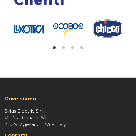
Dove siamo
Sirius Electric S.r.l.
Via Mastronardi 6/b
27029 Vigevano (PV) – Italy
Contatti