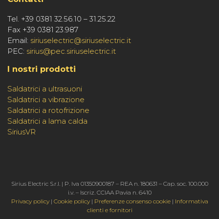
Tel. +39 0381 32.56.10 – 31.25.22
Fax +39 0381 23.987
Email:
siriuselectric@siriuselectric.it
PEC:
sirius@pec.siriuselectric.it
I nostri prodotti
Saldatrici a ultrasuoni
Saldatrici a vibrazione
Saldatrici a rotofrizione
Saldatrici a lama calda
SiriusVR
Sirius Electric S.r.l. | P. Iva 01350900187 – REA n. 180631 – Cap. soc. 100.000
i.v. – Iscriz. CCIAA Pavia n. 6410
Privacy policy
|
Cookie policy
|
Preferenze consenso cookie
|
Informativa
clienti e fornitori