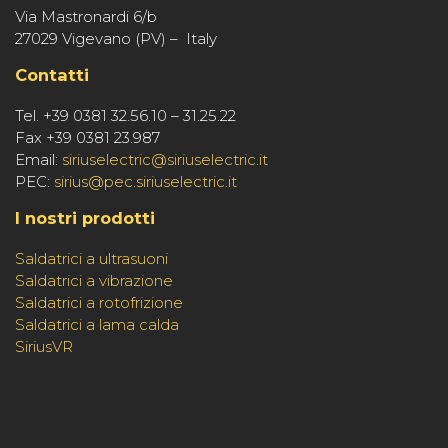
Via Mastronardi 6/b
27029 Vigevano (PV) – Italy
Contatti
Tel. +39 0381 32.56.10 – 31.25.22
Fax +39 0381 23.987
Email:
siriuselectric@siriuselectric.it
PEC:
sirius@pec.siriuselectric.it
I nostri prodotti
Saldatrici a ultrasuoni
Saldatrici a vibrazione
Saldatrici a rotofrizione
Saldatrici a lama calda
SiriusVR