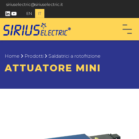
siriuselectric@siriuselectric.it
linkedin
youtube
EN
IT
Home
Prodotti
Saldatrici a rotofrizione
ATTUATORE MINI