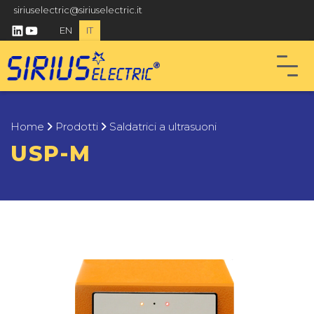
siriuselectric@siriuselectric.it
linkedin
youtube
EN
IT
Home
Prodotti
Saldatrici a ultrasuoni
USP-M