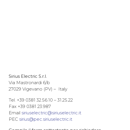
Sirius Electric S.r.l.
Via Mastronardi 6/b
27029 Vigevano (PV) – Italy
Tel. +39 0381 32.56.10 – 31.25.22
Fax +39 0381 23.987
Email
siriuselectric@siriuselectric.it
PEC
sirius@pec.siriuselectric.it